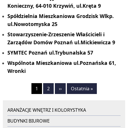
Konieczny, 64-010 Krzywiń, ul.Kręta 9
Spółdzielnia Mieszkaniowa Grodzisk Wlkp.
ul.Nowotomyska 25
Stowarzyszenie-Zrzeszenie Właścicieli i
Zarządów Domów Poznań ul.Mickiewicza 9
SYMTEC Poznań ul.Trybunalska 57
Wspólnota Mieszkaniowa ul.Poznańska 61,
Wronki
Stronicowanie
Strona
1
Strona
2
Następna
››
Ostatnia
Ostatnia »
strona
strona
ARANŻACJE WNĘTRZ I KOLORYSTYKA
BUDYNKI BIUROWE